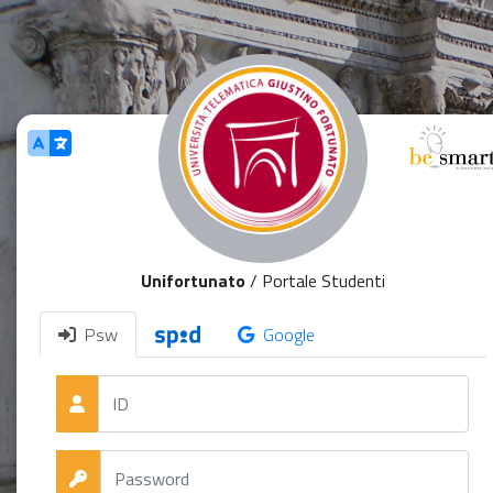
Salta al contenuto principale
Unifortunato
/ Portale Studenti
Psw
Google